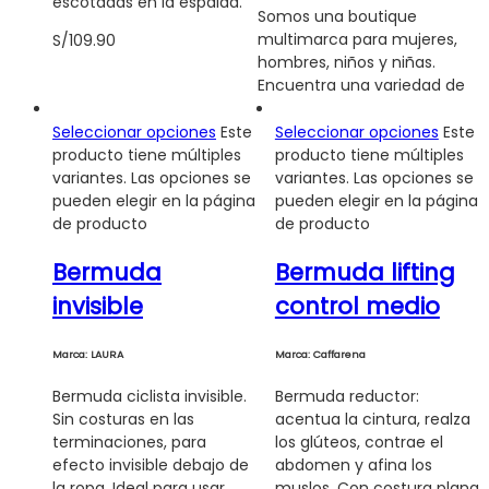
escotadas en la espalda.
Somos una boutique
multimarca para mujeres,
S/
109.90
hombres, niños y niñas.
Encuentra una variedad de
Seleccionar opciones
Este
Seleccionar opciones
Este
producto tiene múltiples
producto tiene múltiples
variantes. Las opciones se
variantes. Las opciones se
pueden elegir en la página
pueden elegir en la página
de producto
de producto
Bermuda
Bermuda lifting
invisible
control medio
Marca: LAURA
Marca: Caffarena
Bermuda ciclista invisible.
Bermuda reductor:
Sin costuras en las
acentua la cintura, realza
terminaciones, para
los glúteos, contrae el
efecto invisible debajo de
abdomen y afina los
la ropa. Ideal para usar
muslos. Con costura plana