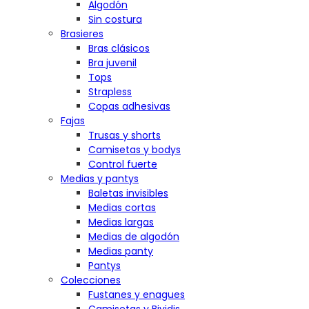
Algodón
Sin costura
Brasieres
Bras clásicos
Bra juvenil
Tops
Strapless
Copas adhesivas
Fajas
Trusas y shorts
Camisetas y bodys
Control fuerte
Medias y pantys
Baletas invisibles
Medias cortas
Medias largas
Medias de algodón
Medias panty
Pantys
Colecciones
Fustanes y enagues