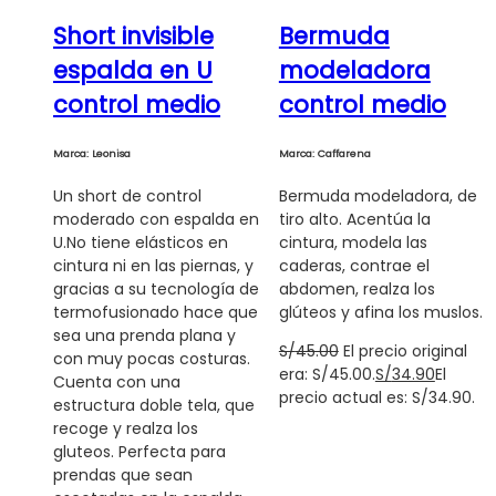
Short invisible
Bermuda
espalda en U
modeladora
control medio
control medio
Marca: Leonisa
Marca: Caffarena
Un short de control
Bermuda modeladora, de
moderado con espalda en
tiro alto. Acentúa la
U.No tiene elásticos en
cintura, modela las
cintura ni en las piernas, y
caderas, contrae el
gracias a su tecnología de
abdomen, realza los
termofusionado hace que
glúteos y afina los muslos.
sea una prenda plana y
S/
45.00
El precio original
con muy pocas costuras.
era: S/45.00.
S/
34.90
El
Cuenta con una
precio actual es: S/34.90.
estructura doble tela, que
recoge y realza los
gluteos. Perfecta para
prendas que sean