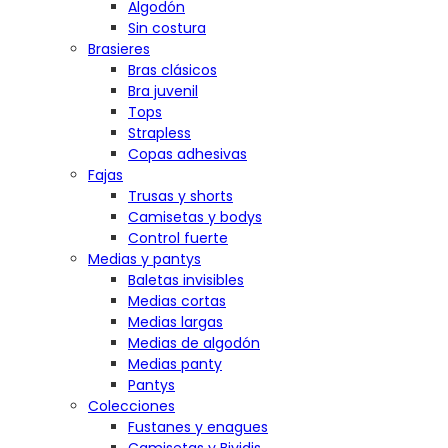
Algodón
Sin costura
Brasieres
Bras clásicos
Bra juvenil
Tops
Strapless
Copas adhesivas
Fajas
Trusas y shorts
Camisetas y bodys
Control fuerte
Medias y pantys
Baletas invisibles
Medias cortas
Medias largas
Medias de algodón
Medias panty
Pantys
Colecciones
Fustanes y enagues