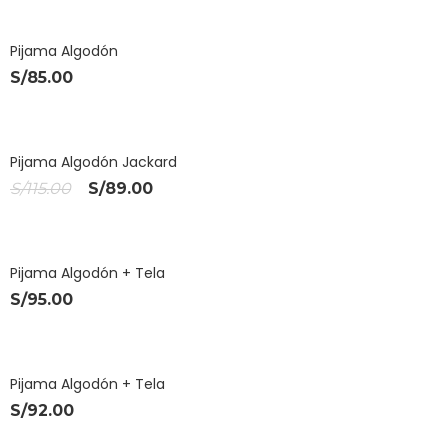
Pijama Algodón
S/
85.00
¡OFERT
Pijama Algodón Jackard
El
El
S/
115.00
S/
89.00
A!
precio
precio
original
actual
era:
es:
Pijama Algodón + Tela
S/115.00.
S/89.00.
S/
95.00
Pijama Algodón + Tela
S/
92.00