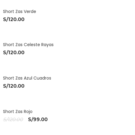
Short Zas Verde
S/
120.00
Short Zas Celeste Rayas
S/
120.00
Short Zas Azul Cuadros
S/
120.00
¡OFERT
Short Zas Rojo
El
El
S/
120.00
S/
99.00
A!
precio
precio
original
actual