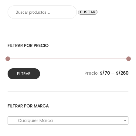
era:
es:
Buscar
BUSCAR
S/120.00.
S/99.00.
por:
FILTRAR POR PRECIO
Precio
Precio
Precio:
S/70
—
S/260
FILTRAR
mínimo
máximo
FILTRAR POR MARCA
Cualquier Marca