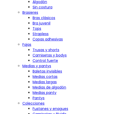
Algodón
Sin costura
Brasieres
Bras clásicos
Bra juvenil
Tops
Strapless
Copas adhesivas
Fajas
Trusas y shorts
Camisetas y bodys
Control fuerte
Medias y pantys
Baletas invisibles
Medias cortas
Medias largas
Medias de algodón
Medias panty
Pantys
Colecciones
Fustanes y enagues