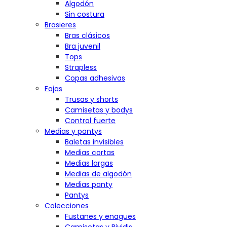
Algodón
Sin costura
Brasieres
Bras clásicos
Bra juvenil
Tops
Strapless
Copas adhesivas
Fajas
Trusas y shorts
Camisetas y bodys
Control fuerte
Medias y pantys
Baletas invisibles
Medias cortas
Medias largas
Medias de algodón
Medias panty
Pantys
Colecciones
Fustanes y enagues