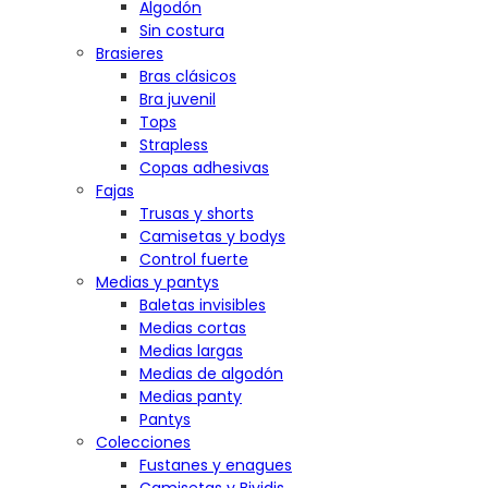
Algodón
Sin costura
Brasieres
Bras clásicos
Bra juvenil
Tops
Strapless
Copas adhesivas
Fajas
Trusas y shorts
Camisetas y bodys
Control fuerte
Medias y pantys
Baletas invisibles
Medias cortas
Medias largas
Medias de algodón
Medias panty
Pantys
Colecciones
Fustanes y enagues