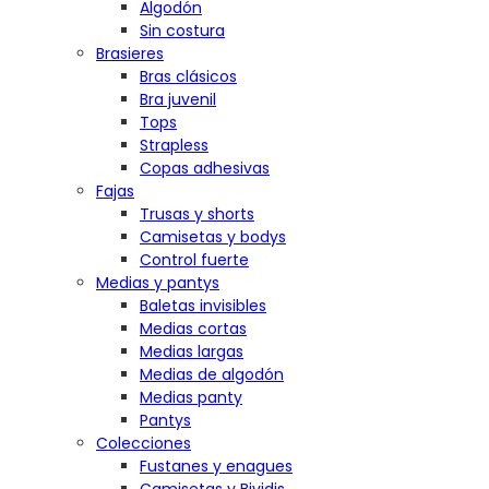
Algodón
Sin costura
Brasieres
Bras clásicos
Bra juvenil
Tops
Strapless
Copas adhesivas
Fajas
Trusas y shorts
Camisetas y bodys
Control fuerte
Medias y pantys
Baletas invisibles
Medias cortas
Medias largas
Medias de algodón
Medias panty
Pantys
Colecciones
Fustanes y enagues