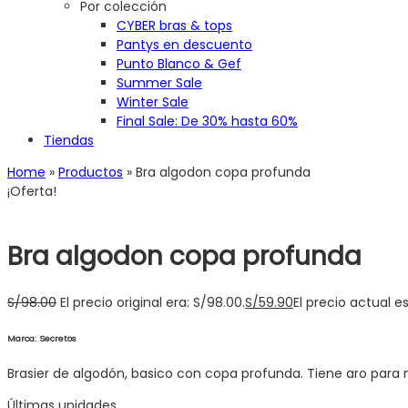
Por colección
CYBER bras & tops
Pantys en descuento
Punto Blanco & Gef
Summer Sale
Winter Sale
Final Sale: De 30% hasta 60%
Tiendas
Home
»
Productos
»
Bra algodon copa profunda
¡Oferta!
Bra algodon copa profunda
S/
98.00
El precio original era: S/98.00.
S/
59.90
El precio actual es
Marca: Secretos
Brasier de algodón, basico con copa profunda. Tiene aro para m
Últimas unidades.