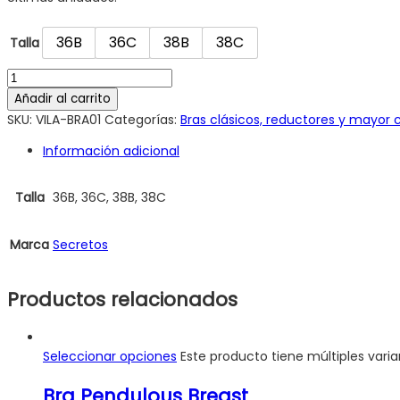
36B
36C
38B
38C
Talla
Añadir al carrito
SKU:
VILA-BRA01
Categorías:
Bras clásicos, reductores y mayor 
Información adicional
Talla
36B, 36C, 38B, 38C
Marca
Secretos
Productos relacionados
Seleccionar opciones
Este producto tiene múltiples vari
Bra Pendulous Breast