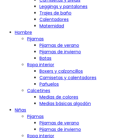
Camisetas y Bividis
Leggings y pantalones
Trajes de baño
Calentadores
Maternidad
Hombre
Pijamas
Pijamas de verano
Pijamas de invierno
Batas
Ropa interior
Boxers y calzoncillos
Camisetas y calentadores
Pañuelos
Calcetines
Medias de colores
Medias básicas algodón
Niñas
Pijamas
Pijamas de verano
Pijamas de invierno
Ropa interior