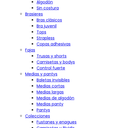
Algodón
Sin costura
Brasieres
Bras clásicos
Bra juvenil
Tops
Strapless
Copas adhesivas
Fajas
Trusas y shorts
Camisetas y bodys
Control fuerte
Medias y pantys
Baletas invisibles
Medias cortas
Medias largas
Medias de algodón
Medias panty
Pantys
Colecciones
Fustanes y enagues