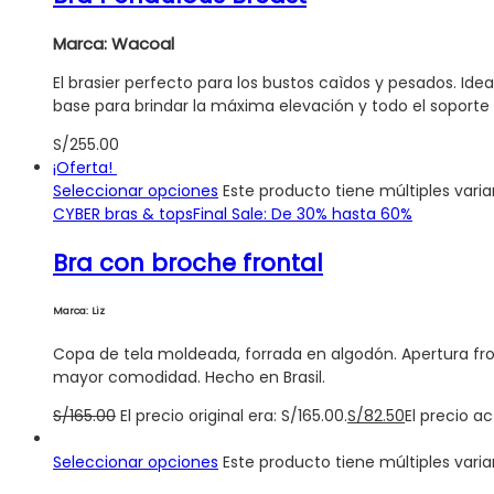
Marca: Wacoal
El brasier perfecto para los bustos caìdos y pesados. Id
base para brindar la máxima elevación y todo el soporte 
S/
255.00
¡Oferta!
Seleccionar opciones
Este producto tiene múltiples vari
CYBER bras & tops
Final Sale: De 30% hasta 60%
Bra con broche frontal
Marca: Liz
Copa de tela moldeada, forrada en algodón. Apertura fron
mayor comodidad. Hecho en Brasil.
S/
165.00
El precio original era: S/165.00.
S/
82.50
El precio ac
Seleccionar opciones
Este producto tiene múltiples vari