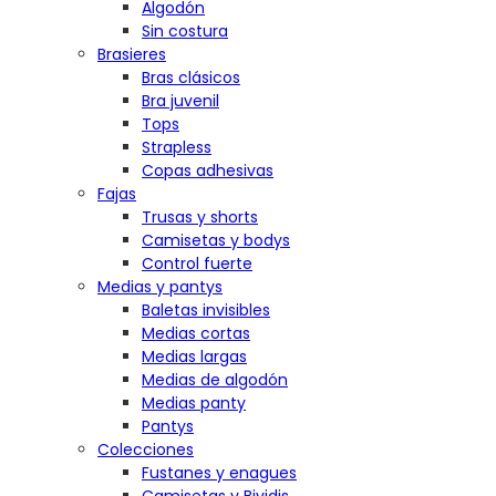
Algodón
Sin costura
Brasieres
Bras clásicos
Bra juvenil
Tops
Strapless
Copas adhesivas
Fajas
Trusas y shorts
Camisetas y bodys
Control fuerte
Medias y pantys
Baletas invisibles
Medias cortas
Medias largas
Medias de algodón
Medias panty
Pantys
Colecciones
Fustanes y enagues