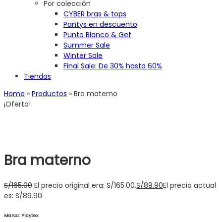
Por colección
CYBER bras & tops
Pantys en descuento
Punto Blanco & Gef
Summer Sale
Winter Sale
Final Sale: De 30% hasta 60%
Tiendas
Home
»
Productos
»
Bra materno
¡Oferta!
Bra materno
S/
165.00
El precio original era: S/165.00.
S/
89.90
El precio actual
es: S/89.90.
Marca: Playtex