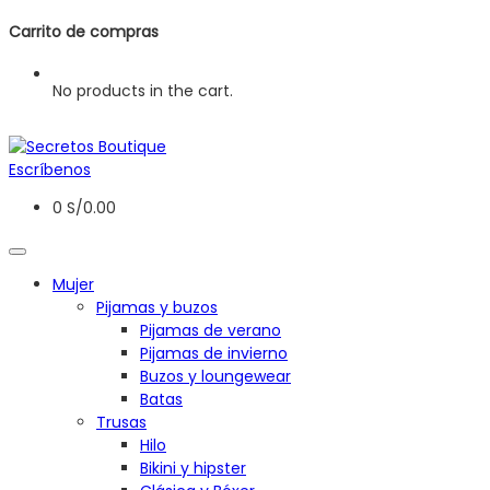
Carrito de compras
No products in the cart.
Escríbenos
0
S/
0.00
Mujer
Pijamas y buzos
Pijamas de verano
Pijamas de invierno
Buzos y loungewear
Batas
Trusas
Hilo
Bikini y hipster