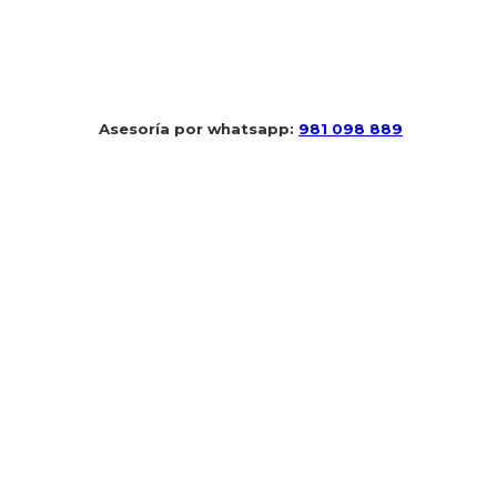
 Asesoría por whatsapp: 
981 098 889