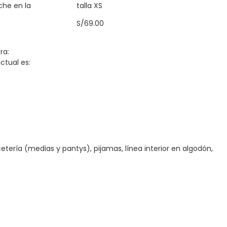
oche en la
talla XS
S/
69.00
ra:
actual es:
ería (medias y pantys), pijamas, línea interior en algodón,