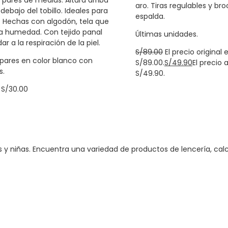
 pares de medias. Altura arriba
aro. Tiras regulables y br
 debajo del tobillo. Ideales para
espalda.
s. Hechas con algodón, tela que
a humedad. Con tejido panal
Últimas unidades.
r a la respiración de la piel.
S/
89.00
El precio original e
 pares en color blanco con
S/89.00.
S/
49.90
El precio 
s.
S/49.90.
–
S/
30.00
niñas. Encuentra una variedad de productos de lencería, calcet