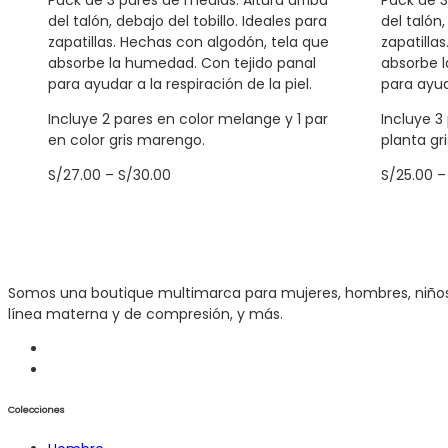
Pack de 3 pares de medias. Altura arriba
Pack de 3
del talón, debajo del tobillo. Ideales para
del talón,
zapatillas. Hechas con algodón, tela que
zapatilla
absorbe la humedad. Con tejido panal
absorbe l
para ayudar a la respiración de la piel.
para ayuda
Incluye 2 pares en color melange y 1 par
Incluye 3
en color gris marengo.
planta gri
S/
27.00
–
S/
30.00
S/
25.00
Somos una boutique multimarca para mujeres, hombres, niños y 
línea materna y de compresión, y más.
Colecciones