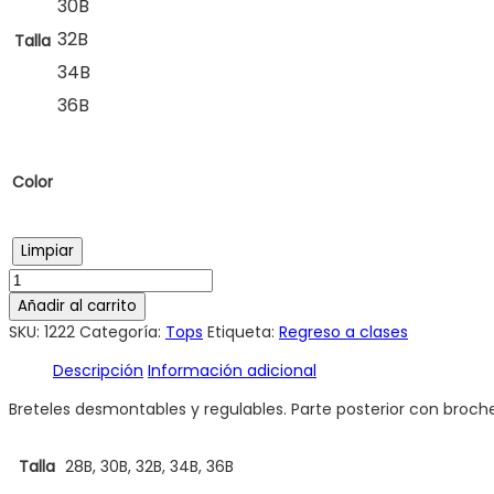
30B
32B
Talla
34B
36B
Color
Limpiar
Añadir al carrito
SKU:
1222
Categoría:
Tops
Etiqueta:
Regreso a clases
Descripción
Información adicional
Breteles desmontables y regulables. Parte posterior con broche
Talla
28B, 30B, 32B, 34B, 36B