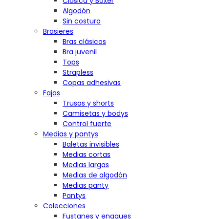
Clásica y Bóxer
Algodón
Sin costura
Brasieres
Bras clásicos
Bra juvenil
Tops
Strapless
Copas adhesivas
Fajas
Trusas y shorts
Camisetas y bodys
Control fuerte
Medias y pantys
Baletas invisibles
Medias cortas
Medias largas
Medias de algodón
Medias panty
Pantys
Colecciones
Fustanes y enagues