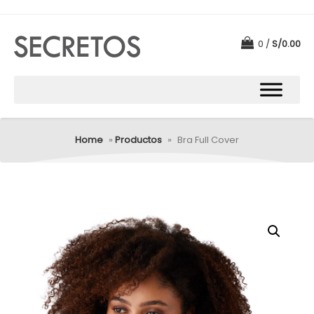
0
S/
0.00
Home
»
Productos
»
Bra Full Cover