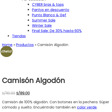
CYBER bras & tops
Pantys en descuento
Punto Blanco & Gef
Summer Sale
Winter Sale
Final Sale: De 30% hasta 60%
Tiendas
Home
»
Productos
»
Camisón Algodón
¡Oferta!
Camisón Algodón
S/
110.00
El
S/
89.00
El
precio
precio
Camisón de 100% algodón. Con botones en la pechera. Súper
original
actual
cómodo y suelto. Encuéntralo también en
color verde
.
era:
es: