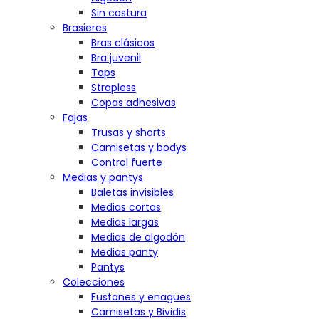
Sin costura
Brasieres
Bras clásicos
Bra juvenil
Tops
Strapless
Copas adhesivas
Fajas
Trusas y shorts
Camisetas y bodys
Control fuerte
Medias y pantys
Baletas invisibles
Medias cortas
Medias largas
Medias de algodón
Medias panty
Pantys
Colecciones
Fustanes y enagues
Camisetas y Bividis