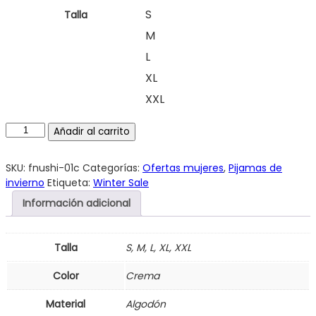
S/110.00.
S/89.00.
S
Talla
M
L
XL
XXL
Añadir al carrito
SKU:
fnushi-01c
Categorías:
Ofertas mujeres
,
Pijamas de
invierno
Etiqueta:
Winter Sale
Información adicional
Talla
S, M, L, XL, XXL
Color
Crema
Material
Algodón