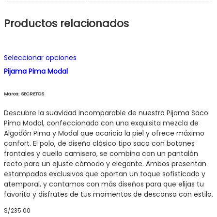
Productos relacionados
Este
Seleccionar opciones
producto
Pijama Pima Modal
tiene
múltiples
variantes.
Marca: SECRETOS
Las
opciones
Descubre la suavidad incomparable de nuestro Pijama Saco
se
Pima Modal, confeccionado con una exquisita mezcla de
pueden
Algodón Pima y Modal que acaricia la piel y ofrece máximo
elegir
confort. El polo, de diseño clásico tipo saco con botones
en
frontales y cuello camisero, se combina con un pantalón
la
recto para un ajuste cómodo y elegante. Ambos presentan
página
estampados exclusivos que aportan un toque sofisticado y
de
atemporal, y contamos con más diseños para que elijas tu
producto
favorito y disfrutes de tus momentos de descanso con estilo.
S/
235.00