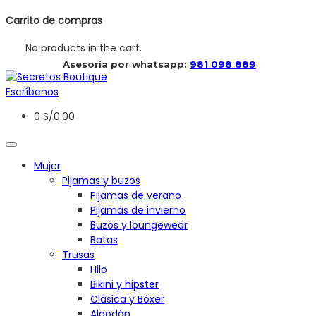
Carrito de compras
No products in the cart.
 Asesoría por whatsapp: 
981 098 889
Escríbenos
0
S/
0.00
Mujer
Pijamas y buzos
Pijamas de verano
Pijamas de invierno
Buzos y loungewear
Batas
Trusas
Hilo
Bikini y hipster
Clásica y Bóxer
Algodón