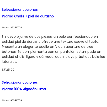
Este
Seleccionar opciones
producto
Pijama Chalis + piel de durazno
tiene
múltiples
variantes.
Marca: SECRETOS
Las
opciones
El nuevo pijama de dos piezas, un polo confeccionado en
se
calidad piel de durazno ofrece una textura suave al tacto.
pueden
Presenta un elegante cuello en V con apertura de tres
elegir
botones. Se complementa con un pantalón estampado en
en
calidad chalis, ligero y cómodo, que incluye prácticos bolsillos
la
laterales.
página
S/
125.00
de
producto
Este
Seleccionar opciones
producto
Pijama 100% Algodón Pima
tiene
múltiples
variantes.
Marca: SECRETOS
Las