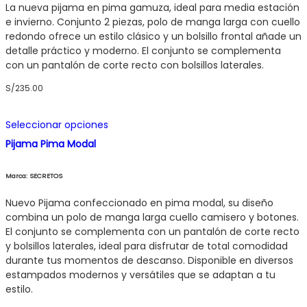
opciones
La nueva pijama en pima gamuza, ideal para media estación
se
e invierno. Conjunto 2 piezas, polo de manga larga con cuello
pueden
redondo ofrece un estilo clásico y un bolsillo frontal añade un
elegir
detalle práctico y moderno. El conjunto se complementa
en
con un pantalón de corte recto con bolsillos laterales.
la
S/
235.00
página
de
Este
producto
Seleccionar opciones
producto
Pijama Pima Modal
tiene
múltiples
variantes.
Marca: SECRETOS
Las
opciones
Nuevo Pijama confeccionado en pima modal, su diseño
se
combina un polo de manga larga cuello camisero y botones.
pueden
El conjunto se complementa con un pantalón de corte recto
elegir
y bolsillos laterales, ideal para disfrutar de total comodidad
en
durante tus momentos de descanso. Disponible en diversos
la
estampados modernos y versátiles que se adaptan a tu
página
estilo.
de