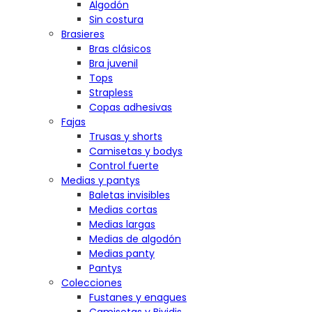
Algodón
Sin costura
Brasieres
Bras clásicos
Bra juvenil
Tops
Strapless
Copas adhesivas
Fajas
Trusas y shorts
Camisetas y bodys
Control fuerte
Medias y pantys
Baletas invisibles
Medias cortas
Medias largas
Medias de algodón
Medias panty
Pantys
Colecciones
Fustanes y enagues