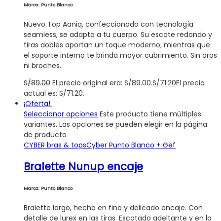
Marca: Punto Blanco
Nuevo Top Aaniq, confeccionado con tecnología
seamless, se adapta a tu cuerpo. Su escote redondo y
tiras dobles aportan un toque moderno, mientras que
el soporte interno te brinda mayor cubrimiento. Sin aros
ni broches.
S/
89.00
El precio original era: S/89.00.
S/
71.20
El precio
actual es: S/71.20.
¡Oferta!
Seleccionar opciones
Este producto tiene múltiples
variantes. Las opciones se pueden elegir en la página
de producto
CYBER bras & tops
Cyber Punto Blanco + Gef
Bralette Nunup encaje
Marca: Punto Blanco
Bralette largo, hecho en fino y delicado encaje. Con
detalle de lurex en las tiras. Escotado adeltante y en la