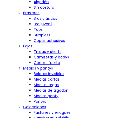
Algodón
Sin costura
Brasieres
Bras clásicos
Bra juvenil
Tops
Strapless
Copas adhesivas
Fajas
Trusas y shorts
Camisetas y bodys
Control fuerte
Medias y pantys
Baletas invisibles
Medias cortas
Medias largas
Medias de algodón
Medias panty
Pantys
Colecciones
Fustanes y enagues