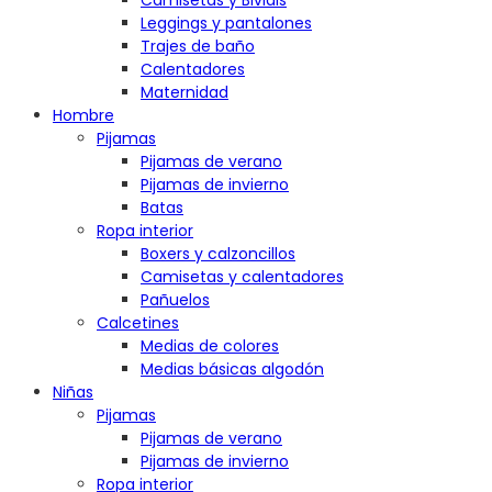
Camisetas y Bividis
Leggings y pantalones
Trajes de baño
Calentadores
Maternidad
Hombre
Pijamas
Pijamas de verano
Pijamas de invierno
Batas
Ropa interior
Boxers y calzoncillos
Camisetas y calentadores
Pañuelos
Calcetines
Medias de colores
Medias básicas algodón
Niñas
Pijamas
Pijamas de verano
Pijamas de invierno
Ropa interior