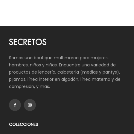
era:
es:
S/37.00.
S/29.60.
Somos una boutique multimarca para mujeres,
hombres, niños y niñas. Encuentra una variedad de
productos de lencería, calcetería (medias y pantys),
pijamas, línea interior en algodón, línea materna y de
compresión, y más.
COLECCIONES