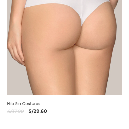
Hilo Sin Costuras
El
El
S/
37.00
S/
29.60
precio
precio
original
actual