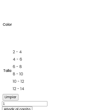
Color
2 - 4
4 - 6
6 - 8
Talla
8 - 10
10 - 12
12 - 14
Limpiar
Añadir al carrito