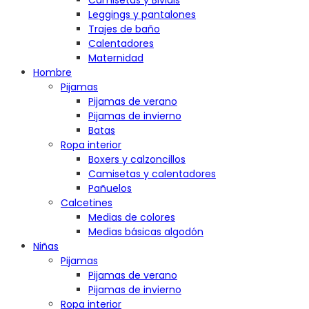
Camisetas y Bividis
Leggings y pantalones
Trajes de baño
Calentadores
Maternidad
Hombre
Pijamas
Pijamas de verano
Pijamas de invierno
Batas
Ropa interior
Boxers y calzoncillos
Camisetas y calentadores
Pañuelos
Calcetines
Medias de colores
Medias básicas algodón
Niñas
Pijamas
Pijamas de verano
Pijamas de invierno
Ropa interior