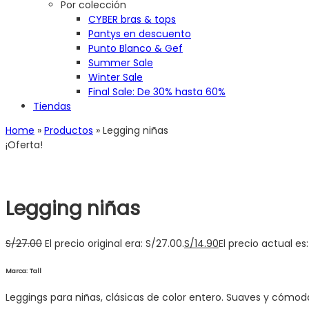
Por colección
CYBER bras & tops
Pantys en descuento
Punto Blanco & Gef
Summer Sale
Winter Sale
Final Sale: De 30% hasta 60%
Tiendas
Home
»
Productos
»
Legging niñas
¡Oferta!
Legging niñas
S/
27.00
El precio original era: S/27.00.
S/
14.90
El precio actual es:
Marca: Tall
Leggings para niñas, clásicas de color entero. Suaves y cómoda