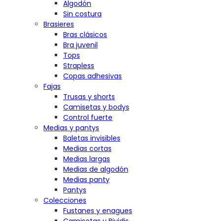
Algodón
Sin costura
Brasieres
Bras clásicos
Bra juvenil
Tops
Strapless
Copas adhesivas
Fajas
Trusas y shorts
Camisetas y bodys
Control fuerte
Medias y pantys
Baletas invisibles
Medias cortas
Medias largas
Medias de algodón
Medias panty
Pantys
Colecciones
Fustanes y enagues