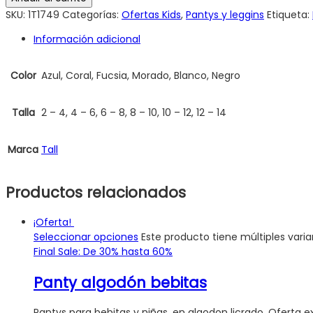
SKU:
1T1749
Categorías:
Ofertas Kids
,
Pantys y leggins
Etiqueta:
Información adicional
Color
Azul, Coral, Fucsia, Morado, Blanco, Negro
Talla
2 – 4, 4 – 6, 6 – 8, 8 – 10, 10 – 12, 12 – 14
Marca
Tall
Productos relacionados
¡Oferta!
Seleccionar opciones
Este producto tiene múltiples vari
Final Sale: De 30% hasta 60%
Panty algodón bebitas
Pantys para bebitas y niñas, en algodon licrado. Oferta e