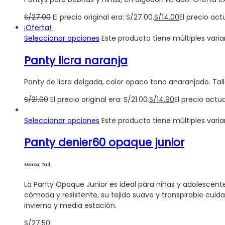
S/
27.00
El precio original era: S/27.00.
S/
14.00
El precio actu
¡Oferta!
Seleccionar opciones
Este producto tiene múltiples vari
Panty licra naranja
Panty de licra delgada, color opaco tono anaranjado. Tall
S/
21.00
El precio original era: S/21.00.
S/
14.90
El precio actua
Seleccionar opciones
Este producto tiene múltiples vari
Panty denier60 opaque junior
Marca: Tall
La Panty Opaque Junior es ideal para niñas y adolescent
cómoda y resistente, su tejido suave y transpirable cuida l
invierno y media estación.
S/
27.50