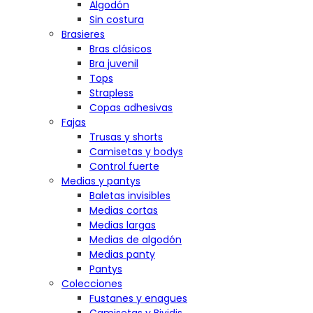
Algodón
Sin costura
Brasieres
Bras clásicos
Bra juvenil
Tops
Strapless
Copas adhesivas
Fajas
Trusas y shorts
Camisetas y bodys
Control fuerte
Medias y pantys
Baletas invisibles
Medias cortas
Medias largas
Medias de algodón
Medias panty
Pantys
Colecciones
Fustanes y enagues