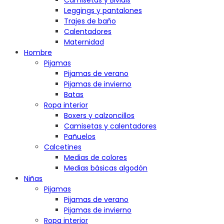
Camisetas y Bividis
Leggings y pantalones
Trajes de baño
Calentadores
Maternidad
Hombre
Pijamas
Pijamas de verano
Pijamas de invierno
Batas
Ropa interior
Boxers y calzoncillos
Camisetas y calentadores
Pañuelos
Calcetines
Medias de colores
Medias básicas algodón
Niñas
Pijamas
Pijamas de verano
Pijamas de invierno
Ropa interior