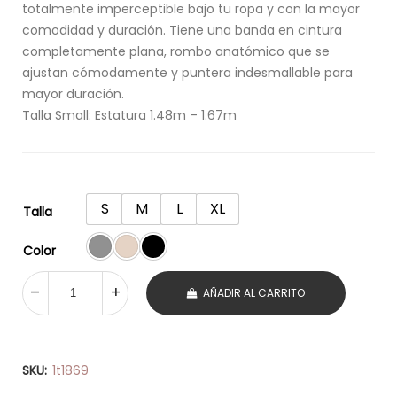
totalmente imperceptible bajo tu ropa y con la mayor
comodidad y duración. Tiene una banda en cintura
completamente plana, rombo anatómico que se
ajustan cómodamente y puntera indesmallable para
mayor duración.
Talla Small: Estatura 1.48m – 1.67m
S
M
L
XL
Talla
Color
AÑADIR AL CARRITO
SKU:
1t1869