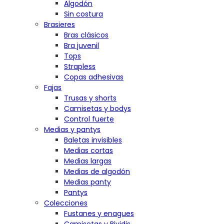
Algodón
Sin costura
Brasieres
Bras clásicos
Bra juvenil
Tops
Strapless
Copas adhesivas
Fajas
Trusas y shorts
Camisetas y bodys
Control fuerte
Medias y pantys
Baletas invisibles
Medias cortas
Medias largas
Medias de algodón
Medias panty
Pantys
Colecciones
Fustanes y enagues