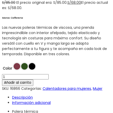
S/
85.00
El precio original era: S/85.00.
S/
68.00
El precio actual
es: S/68.00.
Marca: Caffarena
Las nuevas poleras térmicas de viscosa, una prenda
imprescindible con interior afelpado, tejido elasticado y
tecnología sin costuras para máximo confort. Su diseño
versátil con cuello en V y manga larga se adapta
perfectamente a tu figura y te acompaña en cada look de
temporada. Disponible en tres colores.
Color
Añadir al carrito
SKU:
16866
Categorías:
Calentadores para mujeres
,
Mujer
Descripción
Información adicional
Polera térmica