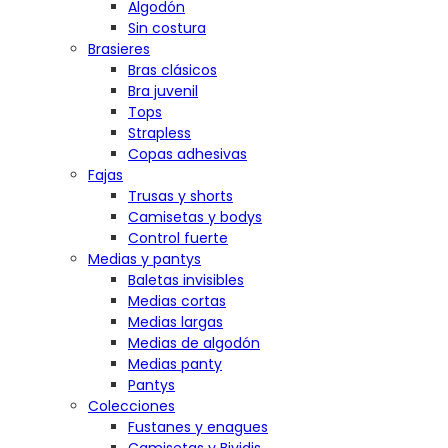
Algodón
Sin costura
Brasieres
Bras clásicos
Bra juvenil
Tops
Strapless
Copas adhesivas
Fajas
Trusas y shorts
Camisetas y bodys
Control fuerte
Medias y pantys
Baletas invisibles
Medias cortas
Medias largas
Medias de algodón
Medias panty
Pantys
Colecciones
Fustanes y enagues