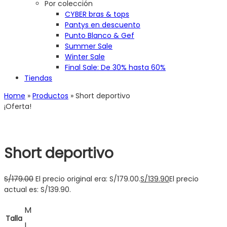
Por colección
CYBER bras & tops
Pantys en descuento
Punto Blanco & Gef
Summer Sale
Winter Sale
Final Sale: De 30% hasta 60%
Tiendas
Home
»
Productos
»
Short deportivo
¡Oferta!
Short deportivo
S/
179.00
El precio original era: S/179.00.
S/
139.90
El precio
actual es: S/139.90.
M
Talla
L