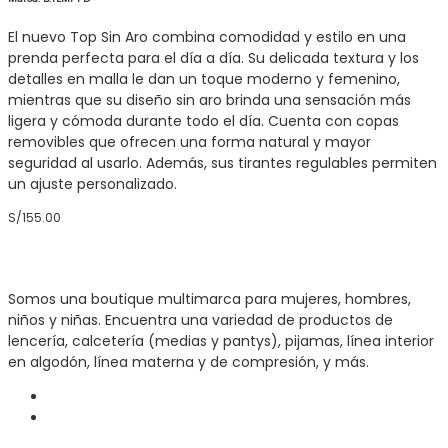
Las
opciones
El nuevo Top Sin Aro combina comodidad y estilo en una
se
prenda perfecta para el día a día. Su delicada textura y los
pueden
detalles en malla le dan un toque moderno y femenino,
elegir
mientras que su diseño sin aro brinda una sensación más
en
ligera y cómoda durante todo el día. Cuenta con copas
la
removibles que ofrecen una forma natural y mayor
página
seguridad al usarlo. Además, sus tirantes regulables permiten
de
un ajuste personalizado.
producto
S/
155.00
Somos una boutique multimarca para mujeres, hombres,
niños y niñas. Encuentra una variedad de productos de
lencería, calcetería (medias y pantys), pijamas, línea interior
en algodón, línea materna y de compresión, y más.