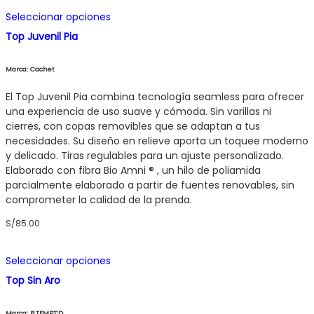
Este
producto
Seleccionar opciones
producto
tiene
Top Juvenil Pia
múltiples
variantes.
Marca: Cachet
Las
opciones
El Top Juvenil Pia combina tecnología seamless para ofrecer
se
una experiencia de uso suave y cómoda. Sin varillas ni
pueden
cierres, con copas removibles que se adaptan a tus
elegir
necesidades. Su diseño en relieve aporta un toquee moderno
en
y delicado. Tiras regulables para un ajuste personalizado.
la
Elaborado con fibra Bio Amni ® , un hilo de poliamida
página
parcialmente elaborado a partir de fuentes renovables, sin
de
comprometer la calidad de la prenda.
producto
S/
85.00
Este
Seleccionar opciones
producto
tiene
Top Sin Aro
múltiples
variantes.
Marca: B.TEMPT’D