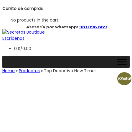
Carrito de compras
No products in the cart.
 Asesoría por whatsapp: 
981 098 889
Escríbenos
0
S/
0.00
Home
»
Productos
»
Top Deportivo New Times
¡Oferta!