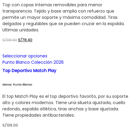
se
Top con copas internas removibles para menor
pueden
transparencia. Tejido y base amplia con refuerzo que
elegir
permite un mayor soporte y máxima comodidad. Tiras
en
delgadas y regulables que se pueden cruzar en la espalda.
la
Ultimas unidades.
página
El
El
S/
98.00
S/
78.40
de
precio
precio
producto
original
actual
Este
Seleccionar opciones
era:
es:
producto
S/98.00.
S/78.40.
Punto Blanco Colección 2026
tiene
múltiples
Top Deportivo Match Play
variantes.
Las
Marca: Punto Blanco
opciones
se
El top Match Play es el top deportivo favorito, por su soporte
pueden
alto y colores modernos. Tiene una silueta ajustada, cuello
elegir
redondo, espalda atlética, tiras anchas y base ajustada.
en
Tiene propiedades antibacteriales.
la
S/
139.00
página
de