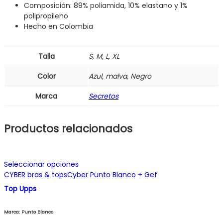
Composición: 89% poliamida, 10% elastano y 1%
polipropileno
Hecho en Colombia
Talla
S, M, L, XL
Color
Azul, malva, Negro
Marca
Secretos
Productos relacionados
Este
Seleccionar opciones
producto
CYBER bras & tops
Cyber Punto Blanco + Gef
tiene
múltiples
Top Upps
variantes.
Las
Marca: Punto Blanco
opciones