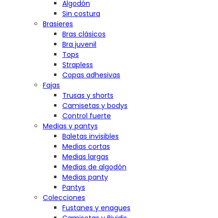
Algodón
Sin costura
Brasieres
Bras clásicos
Bra juvenil
Tops
Strapless
Copas adhesivas
Fajas
Trusas y shorts
Camisetas y bodys
Control fuerte
Medias y pantys
Baletas invisibles
Medias cortas
Medias largas
Medias de algodón
Medias panty
Pantys
Colecciones
Fustanes y enagues