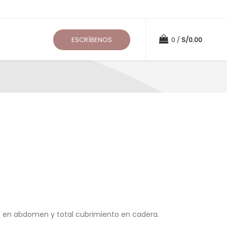
ESCRÍBENOS
0
S/
0.00
El
precio
l
actual
es:
.
S/39.20.
 en abdomen y total cubrimiento en cadera.