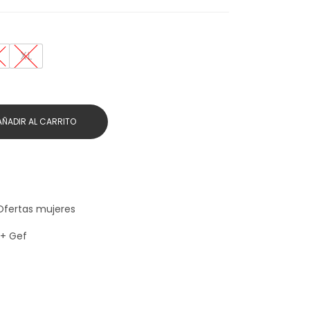
XL
AÑADIR AL CARRITO
Ofertas mujeres
 + Gef