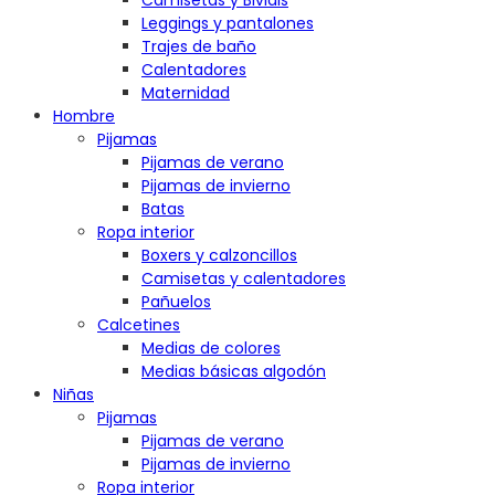
Camisetas y Bividis
Leggings y pantalones
Trajes de baño
Calentadores
Maternidad
Hombre
Pijamas
Pijamas de verano
Pijamas de invierno
Batas
Ropa interior
Boxers y calzoncillos
Camisetas y calentadores
Pañuelos
Calcetines
Medias de colores
Medias básicas algodón
Niñas
Pijamas
Pijamas de verano
Pijamas de invierno
Ropa interior