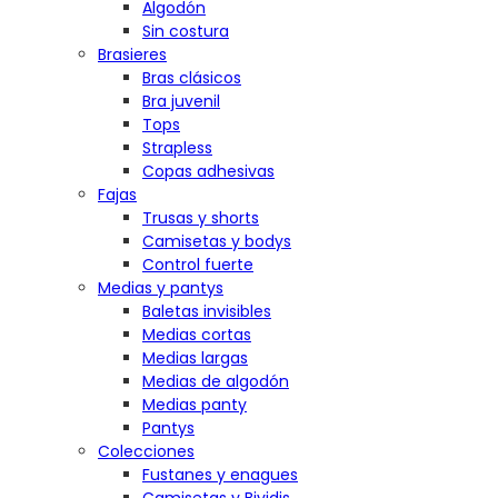
Algodón
Sin costura
Brasieres
Bras clásicos
Bra juvenil
Tops
Strapless
Copas adhesivas
Fajas
Trusas y shorts
Camisetas y bodys
Control fuerte
Medias y pantys
Baletas invisibles
Medias cortas
Medias largas
Medias de algodón
Medias panty
Pantys
Colecciones
Fustanes y enagues