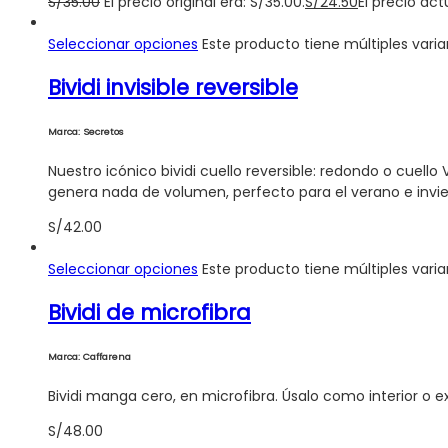
S/
35.00
El precio original era: S/35.00.
S/
24.50
El precio act
Seleccionar opciones
Este producto tiene múltiples vari
Bividi invisible reversible
Marca: Secretos
Nuestro icónico bividi cuello reversible: redondo o cuello
genera nada de volumen, perfecto para el verano e invie
S/
42.00
Seleccionar opciones
Este producto tiene múltiples vari
Bividi de microfibra
Marca: Caffarena
Bividi manga cero, en microfibra. Úsalo como interior o e
S/
48.00