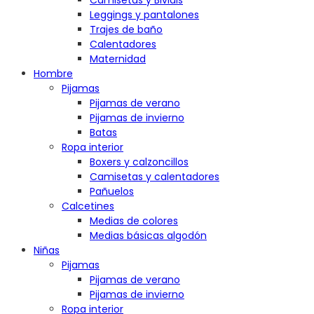
Camisetas y Bividis
Leggings y pantalones
Trajes de baño
Calentadores
Maternidad
Hombre
Pijamas
Pijamas de verano
Pijamas de invierno
Batas
Ropa interior
Boxers y calzoncillos
Camisetas y calentadores
Pañuelos
Calcetines
Medias de colores
Medias básicas algodón
Niñas
Pijamas
Pijamas de verano
Pijamas de invierno
Ropa interior