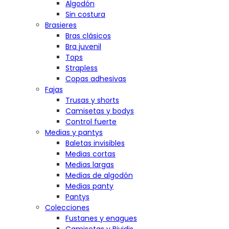
Algodón
Sin costura
Brasieres
Bras clásicos
Bra juvenil
Tops
Strapless
Copas adhesivas
Fajas
Trusas y shorts
Camisetas y bodys
Control fuerte
Medias y pantys
Baletas invisibles
Medias cortas
Medias largas
Medias de algodón
Medias panty
Pantys
Colecciones
Fustanes y enagues