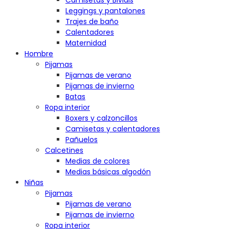
Camisetas y Bividis
Leggings y pantalones
Trajes de baño
Calentadores
Maternidad
Hombre
Pijamas
Pijamas de verano
Pijamas de invierno
Batas
Ropa interior
Boxers y calzoncillos
Camisetas y calentadores
Pañuelos
Calcetines
Medias de colores
Medias básicas algodón
Niñas
Pijamas
Pijamas de verano
Pijamas de invierno
Ropa interior