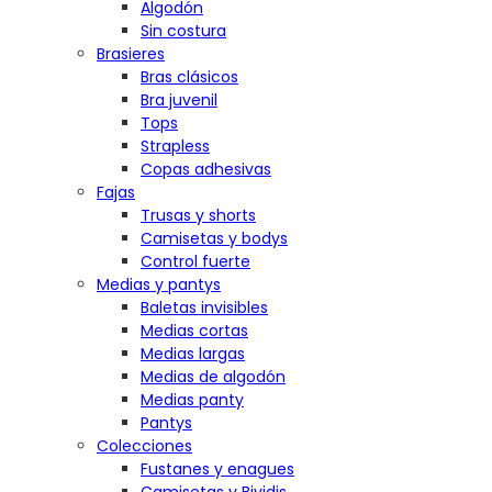
Algodón
Sin costura
Brasieres
Bras clásicos
Bra juvenil
Tops
Strapless
Copas adhesivas
Fajas
Trusas y shorts
Camisetas y bodys
Control fuerte
Medias y pantys
Baletas invisibles
Medias cortas
Medias largas
Medias de algodón
Medias panty
Pantys
Colecciones
Fustanes y enagues