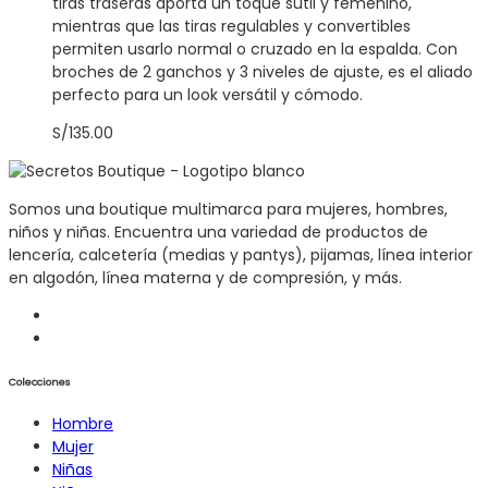
la
tiras traseras aporta un toque sutil y femenino,
página
mientras que las tiras regulables y convertibles
de
permiten usarlo normal o cruzado en la espalda. Con
producto
broches de 2 ganchos y 3 niveles de ajuste, es el aliado
perfecto para un look versátil y cómodo.
S/
135.00
Somos una boutique multimarca para mujeres, hombres,
niños y niñas. Encuentra una variedad de productos de
lencería, calcetería (medias y pantys), pijamas, línea interior
en algodón, línea materna y de compresión, y más.
Colecciones
Hombre
Mujer
Niñas