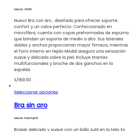
múltiples
variantes.
Marca: HOPE
Las
opciones
Nuevo Bra con Aro , diseñado para ofrecer soporte,
se
confort y un calce perfecto. Confeccionado en
pueden
microfibra, cuenta con copas prehormadas de espuma
elegir
que brindan un soporte de medio a alto. Sus laterales
en
dobles y anchos proporcionan mayor firmeza, mientras
la
el forro interno en tejido Modal asegura una sensación
página
suave y delicada sobre la piel. Incluye tirantes
de
multifuncionales y broche de dos ganchos en la
producto
espalda.
S/
169.00
Este
Seleccionar opciones
producto
Bra sin aro
tiene
múltiples
variantes.
Marca: b.tempt’d
Las
opciones
Brasier delicado y suave con un brillo sutil en la tela. Es