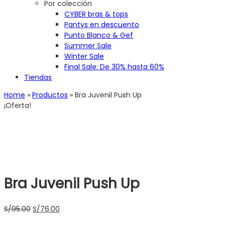
Por colección
CYBER bras & tops
Pantys en descuento
Punto Blanco & Gef
Summer Sale
Winter Sale
Final Sale: De 30% hasta 60%
Tiendas
Home
»
Productos
»
Bra Juvenil Push Up
¡Oferta!
Bra Juvenil Push Up
El
El
S/
95.00
S/
76.00
precio
precio