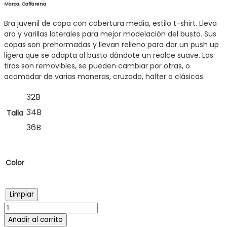
original
actual
Marca: Caffarena
era:
es:
Bra juvenil de copa con cobertura media, estilo t-shirt. Lleva
S/95.00.
S/76.00.
aro y varillas laterales para mejor modelación del busto. Sus
copas son prehormadas y llevan relleno para dar un push up
ligera que se adapta al busto dándote un realce suave. Las
tiras son removibles, se pueden cambiar por otras, o
acomodar de varias maneras, cruzado, halter o clásicas.
32B
34B
Talla
36B
Color
Limpiar
Añadir al carrito