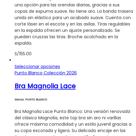
se
una opción para las orendas diarias, gracias a sus
pueden
copas de espuma suave. No tiene aro. La banda trasera
elegir
unida sin elástico para un acabado suave. Cuenta con
en
corte láser en el escote y en las axilas. Tiras regulables
la
en la espalda ofrecen un ajuste personalizado. Se
página
pueden cruszas las tiras. Broche acolchado en la
de
espalda.
producto
S/
155.00
Este
Seleccionar opciones
producto
Punto Blanco Colección 2026
tiene
Bra Magnolia Lace
múltiples
variantes.
Las
Marca: PUNTO BLANCO
opciones
se
Bra Magnolia Lace Punto Blanco: Una versión renovada
pueden
del clásico Magnolia, este top bra sin aro ni varillas
elegir
ofrece máxima comodidad y un estilo juvenil gracias a
en
su copa escotada y ligera. Su delicado encaje en las