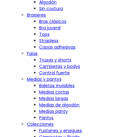
Algodón
Sin costura
Brasieres
Bras clásicos
Bra juvenil
Tops
Strapless
Copas adhesivas
Fajas
Trusas y shorts
Camisetas y bodys
Control fuerte
Medias y pantys
Baletas invisibles
Medias cortas
Medias largas
Medias de algodón
Medias panty
Pantys
Colecciones
Fustanes y enagues