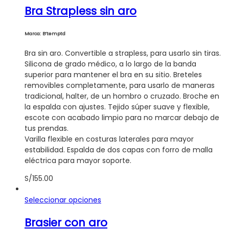
Bra Strapless sin aro
múltiples
variantes.
Las
Marca: B’temptd
opciones
se
Bra sin aro. Convertible a strapless, para usarlo sin tiras.
pueden
Silicona de grado médico, a lo largo de la banda
elegir
superior para mantener el bra en su sitio. Breteles
en
removibles completamente, para usarlo de maneras
la
tradicional, halter, de un hombro o cruzado. Broche en
página
la espalda con ajustes. Tejido súper suave y flexible,
de
escote con acabado limpio para no marcar debajo de
producto
tus prendas.
Varilla flexible en costuras laterales para mayor
estabilidad. Espalda de dos capas con forro de malla
eléctrica para mayor soporte.
S/
155.00
Este
Seleccionar opciones
producto
Brasier con aro
tiene