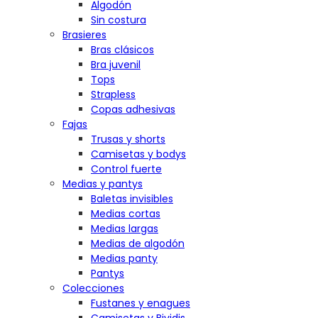
Algodón
Sin costura
Brasieres
Bras clásicos
Bra juvenil
Tops
Strapless
Copas adhesivas
Fajas
Trusas y shorts
Camisetas y bodys
Control fuerte
Medias y pantys
Baletas invisibles
Medias cortas
Medias largas
Medias de algodón
Medias panty
Pantys
Colecciones
Fustanes y enagues