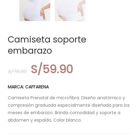
Camiseta soporte
embarazo
El
El
S/
59.90
S/
75.00
precio
precio
original
actual
era:
es:
MARCA: CAFFARENA
S/75.00.
S/59.90.
Camiseta Prenatal de microfibra. Diseño anatómico y
compresión graduada especialmente diseñada para los
meses de embarazo. Brinda comodidad y soporte a
abdomen y espalda. Color blanco.