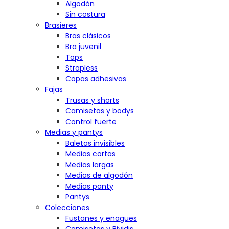
Algodón
Sin costura
Brasieres
Bras clásicos
Bra juvenil
Tops
Strapless
Copas adhesivas
Fajas
Trusas y shorts
Camisetas y bodys
Control fuerte
Medias y pantys
Baletas invisibles
Medias cortas
Medias largas
Medias de algodón
Medias panty
Pantys
Colecciones
Fustanes y enagues