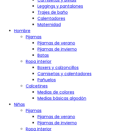
Camisetas y Bividis
Leggings y pantalones
Trajes de baño
Calentadores
Maternidad
Hombre
Pijamas
Pijamas de verano
Pijamas de invierno
Batas
Ropa interior
Boxers y calzoncillos
Camisetas y calentadores
Pañuelos
Calcetines
Medias de colores
Medias básicas algodón
Niñas
Pijamas
Pijamas de verano
Pijamas de invierno
Ropa interior