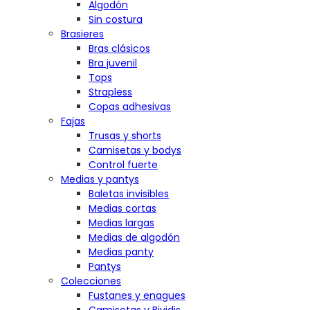
Algodón
Sin costura
Brasieres
Bras clásicos
Bra juvenil
Tops
Strapless
Copas adhesivas
Fajas
Trusas y shorts
Camisetas y bodys
Control fuerte
Medias y pantys
Baletas invisibles
Medias cortas
Medias largas
Medias de algodón
Medias panty
Pantys
Colecciones
Fustanes y enagues