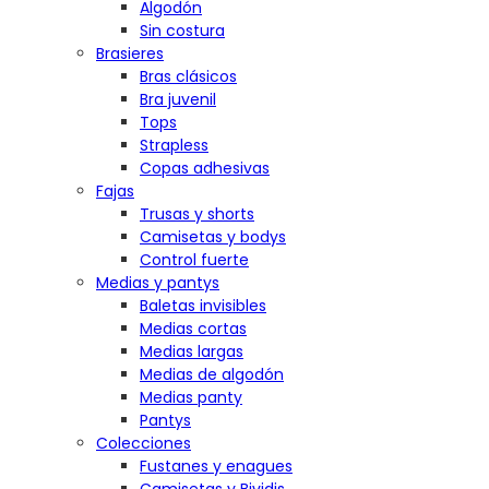
Algodón
Sin costura
Brasieres
Bras clásicos
Bra juvenil
Tops
Strapless
Copas adhesivas
Fajas
Trusas y shorts
Camisetas y bodys
Control fuerte
Medias y pantys
Baletas invisibles
Medias cortas
Medias largas
Medias de algodón
Medias panty
Pantys
Colecciones
Fustanes y enagues