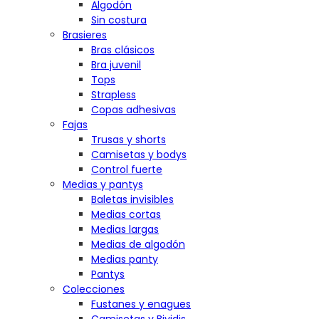
Algodón
Sin costura
Brasieres
Bras clásicos
Bra juvenil
Tops
Strapless
Copas adhesivas
Fajas
Trusas y shorts
Camisetas y bodys
Control fuerte
Medias y pantys
Baletas invisibles
Medias cortas
Medias largas
Medias de algodón
Medias panty
Pantys
Colecciones
Fustanes y enagues