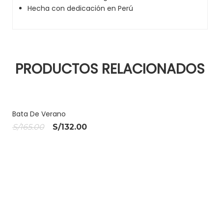
Hecha con dedicación en Perú
PRODUCTOS RELACIONADOS
¡OFERT
Bata De Verano
El
El
S/
165.00
S/
132.00
A!
precio
precio
original
actual
era:
es:
S/165.00.
S/132.00.