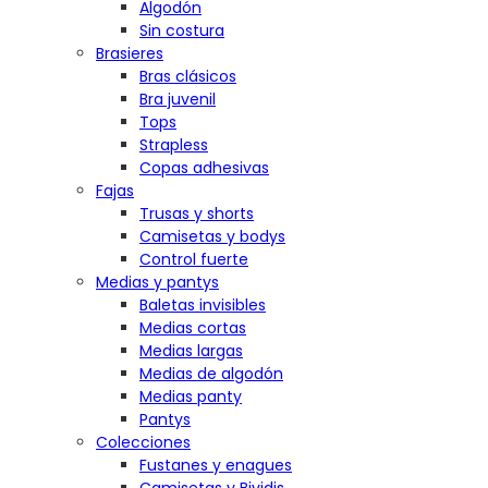
Algodón
Sin costura
Brasieres
Bras clásicos
Bra juvenil
Tops
Strapless
Copas adhesivas
Fajas
Trusas y shorts
Camisetas y bodys
Control fuerte
Medias y pantys
Baletas invisibles
Medias cortas
Medias largas
Medias de algodón
Medias panty
Pantys
Colecciones
Fustanes y enagues