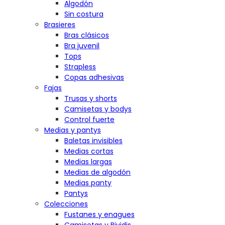
Algodón
Sin costura
Brasieres
Bras clásicos
Bra juvenil
Tops
Strapless
Copas adhesivas
Fajas
Trusas y shorts
Camisetas y bodys
Control fuerte
Medias y pantys
Baletas invisibles
Medias cortas
Medias largas
Medias de algodón
Medias panty
Pantys
Colecciones
Fustanes y enagues