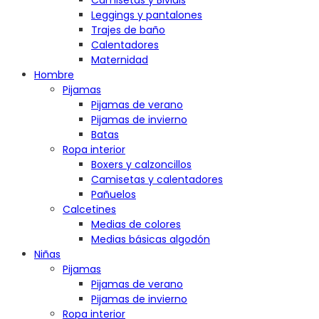
Camisetas y Bividis
Leggings y pantalones
Trajes de baño
Calentadores
Maternidad
Hombre
Pijamas
Pijamas de verano
Pijamas de invierno
Batas
Ropa interior
Boxers y calzoncillos
Camisetas y calentadores
Pañuelos
Calcetines
Medias de colores
Medias básicas algodón
Niñas
Pijamas
Pijamas de verano
Pijamas de invierno
Ropa interior