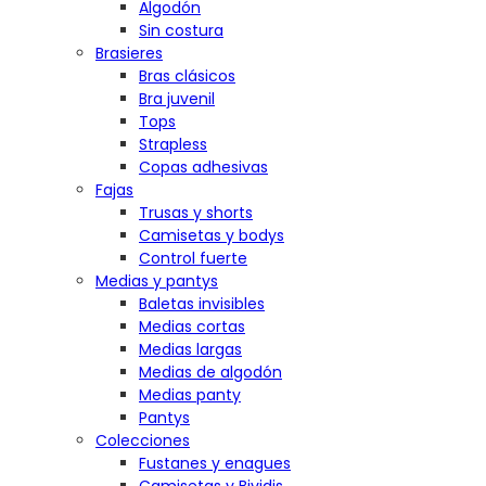
Algodón
Sin costura
Brasieres
Bras clásicos
Bra juvenil
Tops
Strapless
Copas adhesivas
Fajas
Trusas y shorts
Camisetas y bodys
Control fuerte
Medias y pantys
Baletas invisibles
Medias cortas
Medias largas
Medias de algodón
Medias panty
Pantys
Colecciones
Fustanes y enagues