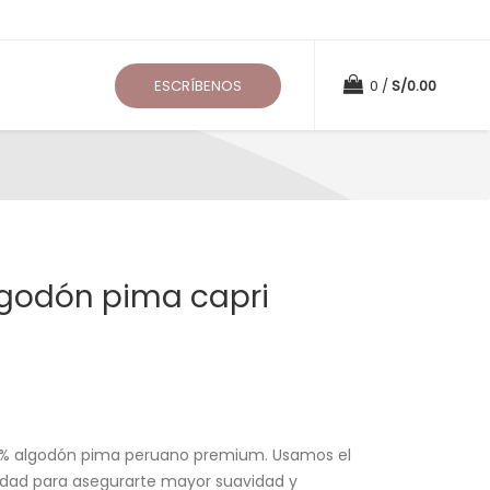
ESCRÍBENOS
0
S/
0.00
lgodón pima capri
0% algodón pima peruano premium. Usamos el
idad para asegurarte mayor suavidad y