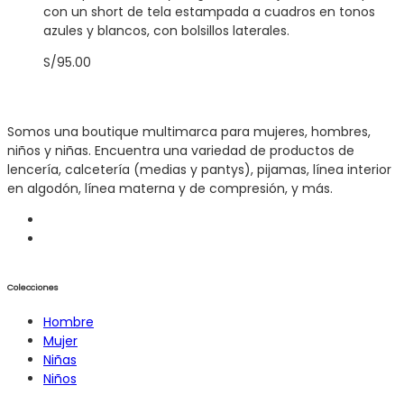
pueden
con un short de tela estampada a cuadros en tonos
elegir
azules y blancos, con bolsillos laterales.
en
S/
95.00
la
página
de
producto
Somos una boutique multimarca para mujeres, hombres,
niños y niñas. Encuentra una variedad de productos de
lencería, calcetería (medias y pantys), pijamas, línea interior
en algodón, línea materna y de compresión, y más.
Colecciones
Hombre
Mujer
Niñas
Niños