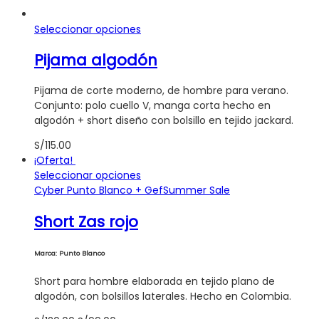
Este
Seleccionar opciones
producto
Pijama algodón
tiene
múltiples
variantes.
Pijama de corte moderno, de hombre para verano.
Las
Conjunto: polo cuello V, manga corta hecho en
opciones
algodón + short diseño con bolsillo en tejido jackard.
se
S/
115.00
pueden
¡Oferta!
elegir
Este
Seleccionar opciones
en
producto
Cyber Punto Blanco + Gef
Summer Sale
la
tiene
página
Short Zas rojo
múltiples
de
variantes.
producto
Las
Marca: Punto Blanco
opciones
se
Short para hombre elaborada en tejido plano de
pueden
algodón, con bolsillos laterales. Hecho en Colombia.
elegir