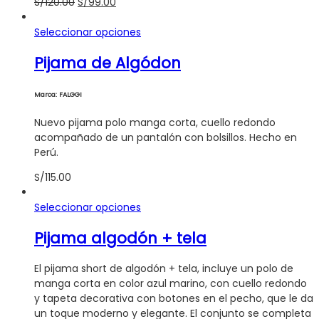
El
El
S/
120.00
S/
99.00
en
precio
precio
la
original
actual
Este
Seleccionar opciones
página
era:
es:
producto
de
Pijama de Algódon
S/120.00.
S/99.00.
tiene
producto
múltiples
variantes.
Marca: FALGGI
Las
opciones
Nuevo pijama polo manga corta, cuello redondo
se
acompañado de un pantalón con bolsillos. Hecho en
pueden
Perú.
elegir
S/
115.00
en
la
Este
Seleccionar opciones
página
producto
de
Pijama algodón + tela
tiene
producto
múltiples
variantes.
El pijama short de algodón + tela, incluye un polo de
Las
manga corta en color azul marino, con cuello redondo
opciones
y tapeta decorativa con botones en el pecho, que le da
se
un toque moderno y elegante. El conjunto se completa