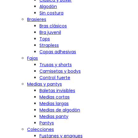
Clásica y Bóxer
Algodón
Sin costura
Brasieres
Bras clásicos
Bra juvenil
Tops
Strapless
Copas adhesivas
Fajas
Trusas y shorts
Camisetas y bodys
Control fuerte
Medias y pantys
Baletas invisibles
Medias cortas
Medias largas
Medias de algodón
Medias panty
Pantys
Colecciones
Fustanes y enagues