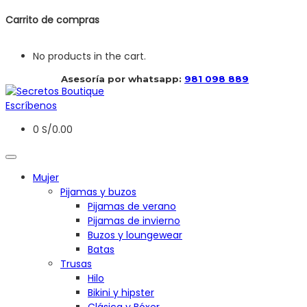
Carrito de compras
No products in the cart.
 Asesoría por whatsapp: 
981 098 889
Escríbenos
0
S/
0.00
Mujer
Pijamas y buzos
Pijamas de verano
Pijamas de invierno
Buzos y loungewear
Batas
Trusas
Hilo
Bikini y hipster