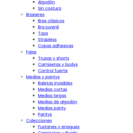
Algodón
Sin costura
Brasieres
Bras clásicos
Bra juvenil
Tops
Strapless
Copas adhesivas
Fajas
Trusas y shorts
Camisetas y bodys
Control fuerte
Medias y pantys
Baletas invisibles
Medias cortas
Medias largas
Medias de algodón
Medias panty
Pantys
Colecciones
Fustanes y enagues