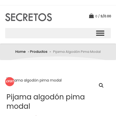
0
S/
0.00
Home
»
Productos
»
Pijama Algodón Pima Modal
¡OFERT
A!
Pijama algodón pima
modal