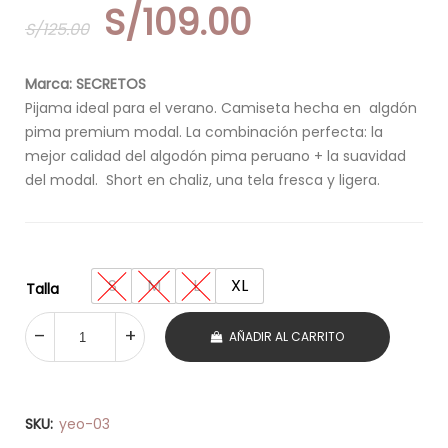
El
El
S/
109.00
S/
125.00
precio
precio
original
actual
era:
es:
Marca: SECRETOS
S/125.00.
S/109.00.
Pijama ideal para el verano. Camiseta hecha en algdón
pima premium modal. La combinación perfecta: la
mejor calidad del algodón pima peruano + la suavidad
del modal. Short en chaliz, una tela fresca y ligera.
S
M
L
XL
Talla
AÑADIR AL CARRITO
SKU:
yeo-03