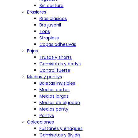
Sin costura
Brasieres
Bras clásicos
Bra juvenil
Tops
Strapless
Copas adhesivas
Fajas
Trusas y shorts
Camisetas y bodys
Control fuerte
Medias y pantys
Baletas invisibles
Medias cortas
Medias largas
Medias de algodón
Medias panty
Pantys
Colecciones
Fustanes y enagues
Camisetas y Bividis