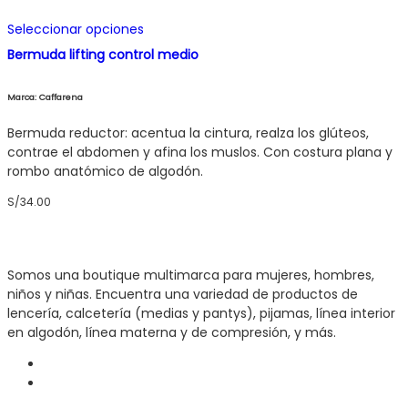
la
Este
página
Seleccionar opciones
producto
de
Bermuda lifting control medio
tiene
producto
múltiples
variantes.
Marca: Caffarena
Las
opciones
Bermuda reductor: acentua la cintura, realza los glúteos,
se
contrae el abdomen y afina los muslos. Con costura plana y
pueden
rombo anatómico de algodón.
elegir
S/
34.00
en
la
página
de
Somos una boutique multimarca para mujeres, hombres,
producto
niños y niñas. Encuentra una variedad de productos de
lencería, calcetería (medias y pantys), pijamas, línea interior
en algodón, línea materna y de compresión, y más.