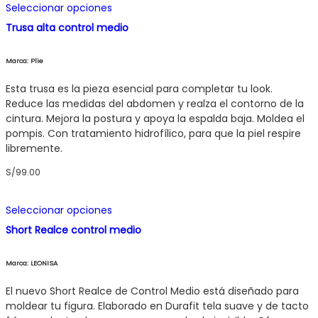
Seleccionar opciones
producto
Trusa alta control medio
tiene
múltiples
variantes.
Marca: Plie
Las
opciones
Esta trusa es la pieza esencial para completar tu look.
se
Reduce las medidas del abdomen y realza el contorno de la
pueden
cintura. Mejora la postura y apoya la espalda baja. Moldea el
elegir
pompis. Con tratamiento hidrofílico, para que la piel respire
en
libremente.
la
S/
99.00
página
de
Este
producto
Seleccionar opciones
producto
Short Realce control medio
tiene
múltiples
variantes.
Marca: LEONISA
Las
opciones
El nuevo Short Realce de Control Medio está diseñado para
se
moldear tu figura. Elaborado en Durafit tela suave y de tacto