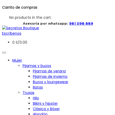
Carrito de compras
No products in the cart.
 Asesoría por whatsapp: 
981 098 889
Escríbenos
0
S/
0.00
Mujer
Pijamas y buzos
Pijamas de verano
Pijamas de invierno
Buzos y loungewear
Batas
Trusas
Hilo
Bikini y hipster
Clásica y Bóxer
Algodón