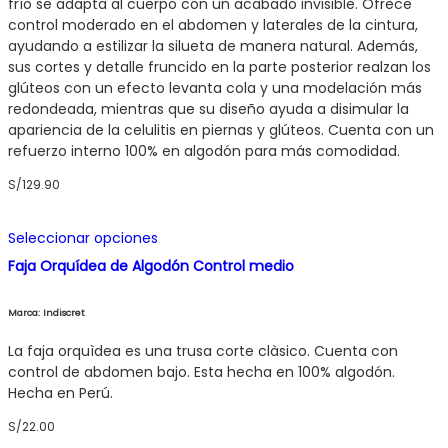
pueden
frío se adapta al cuerpo con un acabado invisible. Ofrece
elegir
control moderado en el abdomen y laterales de la cintura,
en
ayudando a estilizar la silueta de manera natural. Además,
la
sus cortes y detalle fruncido en la parte posterior realzan los
página
glúteos con un efecto levanta cola y una modelación más
de
redondeada, mientras que su diseño ayuda a disimular la
producto
apariencia de la celulitis en piernas y glúteos. Cuenta con un
refuerzo interno 100% en algodón para más comodidad.
S/
129.90
Este
Seleccionar opciones
producto
Faja Orquídea de Algodón Control medio
tiene
múltiples
variantes.
Marca: Indiscret
Las
opciones
La faja orquìdea es una trusa corte clàsico. Cuenta con
se
control de abdomen bajo. Esta hecha en 100% algodón.
pueden
Hecha en Perú.
elegir
S/
22.00
en