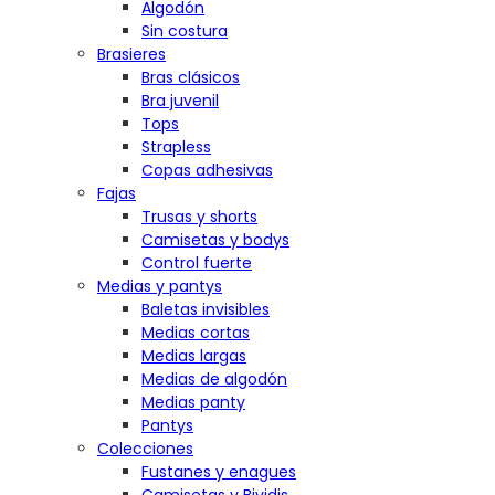
Algodón
Sin costura
Brasieres
Bras clásicos
Bra juvenil
Tops
Strapless
Copas adhesivas
Fajas
Trusas y shorts
Camisetas y bodys
Control fuerte
Medias y pantys
Baletas invisibles
Medias cortas
Medias largas
Medias de algodón
Medias panty
Pantys
Colecciones
Fustanes y enagues