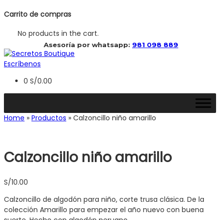
Carrito de compras
No products in the cart.
 Asesoría por whatsapp: 
981 098 889
Escríbenos
0
S/
0.00
Home
»
Productos
»
Calzoncillo niño amarillo
Calzoncillo niño amarillo
S/
10.00
Calzoncillo de algodón para niño, corte trusa clásica. De la
colección Amarillo para empezar el año nuevo con buena
suerte. Hecho con algodón peruano.