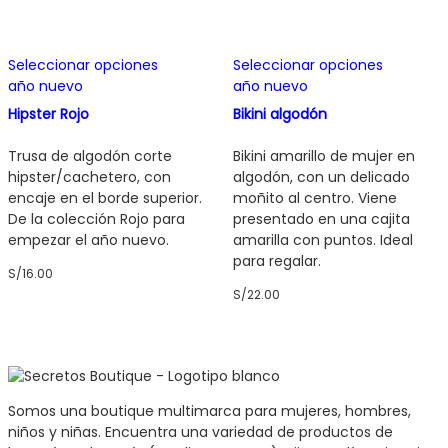
Este
Este
Seleccionar opciones
Seleccionar opciones
producto
producto
año nuevo
año nuevo
tiene
tiene
múltiples
múltiples
Hipster Rojo
Bikini algodón
variantes.
variantes
Las
Las
Trusa de algodón corte
Bikini amarillo de mujer en
opciones
opciones
hipster/cachetero, con
algodón, con un delicado
se
se
encaje en el borde superior.
moñito al centro. Viene
pueden
pueden
De la colección Rojo para
presentado en una cajita
elegir
elegir
empezar el año nuevo.
amarilla con puntos. Ideal
en
en
para regalar.
S/
16.00
la
la
S/
22.00
página
página
de
de
producto
producto
Somos una boutique multimarca para mujeres, hombres,
niños y niñas. Encuentra una variedad de productos de