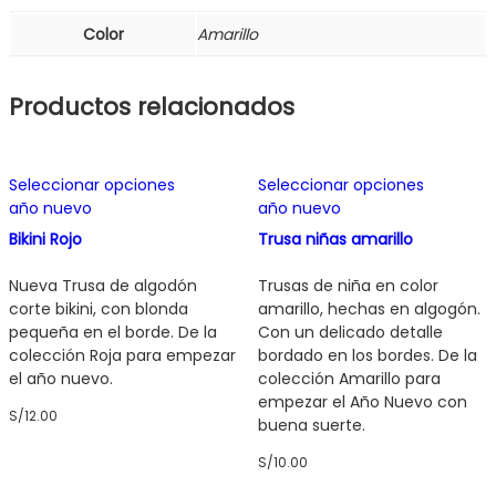
Color
Amarillo
Productos relacionados
Este
Este
Seleccionar opciones
Seleccionar opciones
producto
producto
año nuevo
año nuevo
tiene
tiene
múltiples
múltiples
Bikini Rojo
Trusa niñas amarillo
variantes.
variantes
Las
Las
Nueva Trusa de algodón
Trusas de niña en color
opciones
opciones
corte bikini, con blonda
amarillo, hechas en algogón.
se
se
pequeña en el borde. De la
Con un delicado detalle
pueden
pueden
colección Roja para empezar
bordado en los bordes. De la
elegir
elegir
el año nuevo.
colección Amarillo para
en
en
empezar el Año Nuevo con
S/
12.00
la
la
buena suerte.
página
página
S/
10.00
de
de
producto
producto