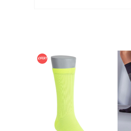
¡OFERT
A!