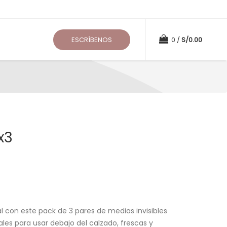
ESCRÍBENOS
0
S/
0.00
x3
l con este pack de 3 pares de medias invisibles
les para usar debajo del calzado, frescas y