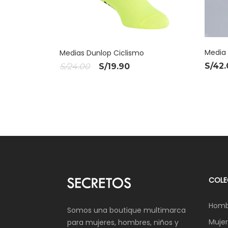
Media
Medias Dunlop Ciclismo
El
El
S/
42.
S/
24.00
S/
19.90
precio
precio
original
actual
era:
es:
S/24.00.
S/19.90.
COLE
Homb
Somos una boutique multimarca
Mujer
para mujeres, hombres, niños y