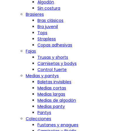
Algodón
Sin costura
Brasieres
Bras clásicos
Bra juvenil
Tops
Strapless
Copas adhesivas
Fajas
Trusas y shorts
Camisetas y bodys
Control fuerte
Medias y pantys
Baletas invisibles
Medias cortas
Medias largas
Medias de algodón
Medias panty
Pantys
Colecciones
Fustanes y enagues