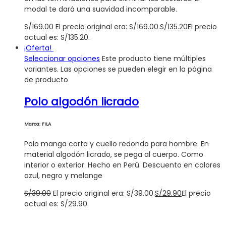
modal te dará una suavidad incomparable.
S/
169.00
El precio original era: S/169.00.
S/
135.20
El precio
actual es: S/135.20.
¡Oferta!
Seleccionar opciones
Este producto tiene múltiples
variantes. Las opciones se pueden elegir en la página
de producto
Polo algodón licrado
Marca: FILA
Polo manga corta y cuello redondo para hombre. En
material algodón licrado, se pega al cuerpo. Como
interior o exterior. Hecho en Perú. Descuento en colores
azul, negro y melange
S/
39.00
El precio original era: S/39.00.
S/
29.90
El precio
actual es: S/29.90.