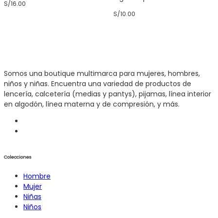
S/
16.00
la
la
S/
10.00
página
página
de
de
producto
producto
Somos una boutique multimarca para mujeres, hombres,
niños y niñas. Encuentra una variedad de productos de
lencería, calcetería (medias y pantys), pijamas, línea interior
en algodón, línea materna y de compresión, y más.
Colecciones
Hombre
Mujer
Niñas
Niños