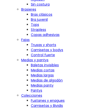
Sin costura
Brasieres
Bras clásicos
Bra juvenil
Tops
Strapless
Copas adhesivas
Fajas
Trusas y shorts
Camisetas y bodys
Control fuerte
Medias y pantys
Baletas invisibles
Medias cortas
Medias largas
Medias de algodón
Medias panty
Pantys
Colecciones
Fustanes y enagues
Camisetas y Bividis