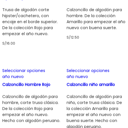
variantes.
variantes
Las
Las
Trusa de algodón corte
Calzoncillo de algodón para
opciones
opciones
hipster/cachetero, con
hombre. De la colección
se
se
encaje en el borde superior.
Amarillo para empezar el año
pueden
pueden
De la colección Rojo para
nuevo con buena suerte.
elegir
elegir
empezar el año nuevo.
S/
12.50
en
en
S/
16.00
la
la
página
página
de
de
producto
producto
Este
Este
Seleccionar opciones
Seleccionar opciones
producto
producto
año nuevo
año nuevo
tiene
tiene
múltiples
múltiples
Calzoncillo Hombre Rojo
Calzoncillo niño amarillo
variantes.
variantes
Las
Las
Calzoncillo de algodón para
Calzoncillo de algodón para
opciones
opciones
hombre, corte trusa clásica.
niño, corte trusa clásica. De
se
se
De la colección Rojo para
la colección Amarillo para
pueden
pueden
empezar el año nuevo.
empezar el año nuevo con
elegir
elegir
Hecho con algodón peruano.
buena suerte. Hecho con
en
en
algodón peruano.