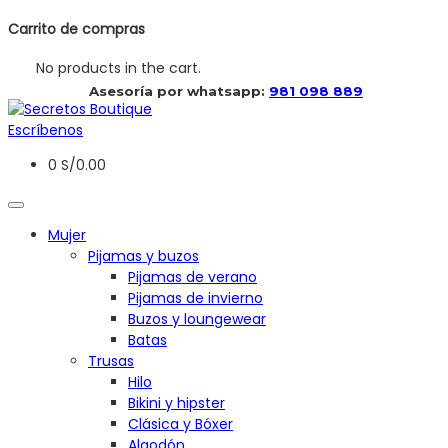
Carrito de compras
No products in the cart.
 Asesoría por whatsapp: 
981 098 889
Escríbenos
0
S/
0.00
Mujer
Pijamas y buzos
Pijamas de verano
Pijamas de invierno
Buzos y loungewear
Batas
Trusas
Hilo
Bikini y hipster
Clásica y Bóxer
Algodón