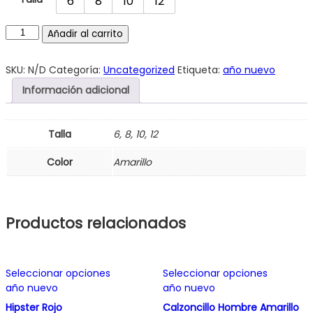
6
8
10
12
Añadir al carrito
SKU:
N/D
Categoría:
Uncategorized
Etiqueta:
año nuevo
Información adicional
Talla
6, 8, 10, 12
Color
Amarillo
Productos relacionados
Este
Este
Seleccionar opciones
Seleccionar opciones
producto
producto
año nuevo
año nuevo
tiene
tiene
múltiples
múltiples
Hipster Rojo
Calzoncillo Hombre Amarillo